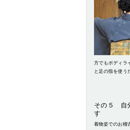
方でもボディラ
と足の指を使う
その５ 自
す
着物姿でのお稽