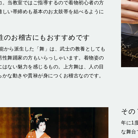
力。当教室ではご指導するので着物初心者の方
難しい帯締めも基本のお太鼓帯を結べるように
性のお稽古にもおすすめです
より能から派生した「舞」は、武士の教養としても
男性舞踊家の方もいらっしゃいます。着物姿の
にはない魅力を感じるもの。上方舞は、人の目
らかな動きや貫禄が身につくお稽古なのです。
その
年に1
な舞台