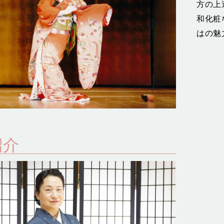
方の上
和化粧
はの魅
紹介