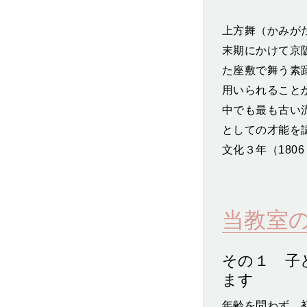
上方舞（かみがた
末期にかけて京
た座敷で舞う素
用いられること
中でも最も古い
としての才能を
文化３年（180
当教室
その１ 子
ます
年齢を問わず、