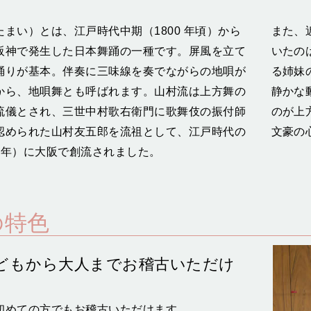
まい）とは、江戸時代中期（1800 年頃）から
また、
阪神で発生した日本舞踊の一種です。屏風を立て
いたの
踊りが基本。伴奏に三味線を奏でながらの地唄が
る姉妹
から、地唄舞とも呼ばれます。山村流は上方舞の
静かな
流儀とされ、三世中村歌右衛門に歌舞伎の振付師
のが上
認められた山村友五郎を流祖として、江戸時代の
文豪の
6 年）に大阪で創流されました。
の特色
どもから大人までお稽古いただけ
初めての方でもお稽古いただけます。